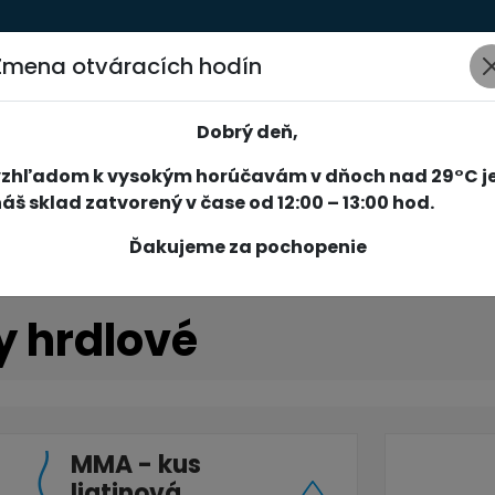
Zmena otváracích hodín
AKCIE
NOVINKY
SPOLOČNOSŤ
SLUŽBY
REFERENCIE
Dobrý deň,
vzhľadom k vysokým horúčavám v dňoch nad 29°C j
áš sklad zatvorený v čase od 12:00 – 13:00 hod.
Ďakujeme za pochopenie
y hrdlové
MMA - kus
liatinová