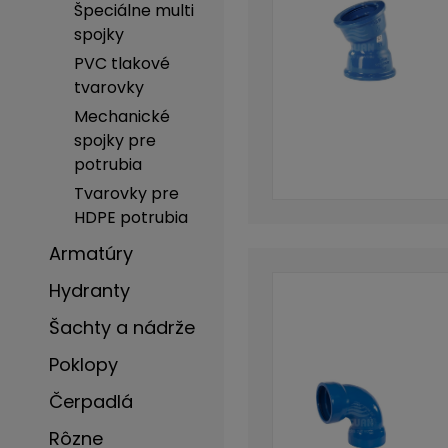
Špeciálne multi
spojky
PVC tlakové
tvarovky
Mechanické
spojky pre
potrubia
Tvarovky pre
HDPE potrubia
Armatúry
Hydranty
Šachty a nádrže
Poklopy
Čerpadlá
Rôzne