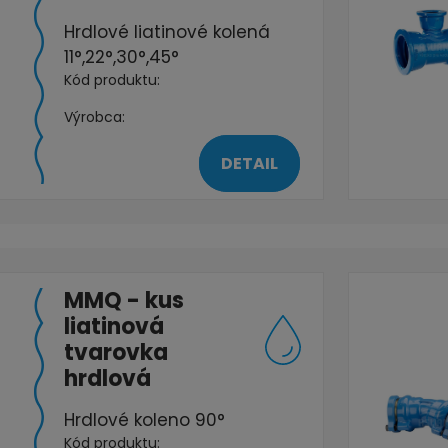
Hrdlové liatinové kolená
11°,22°,30°,45°
Kód produktu:
Výrobca:
DETAIL
MMQ - kus
liatinová
tvarovka
hrdlová
Hrdlové koleno 90°
Kód produktu: