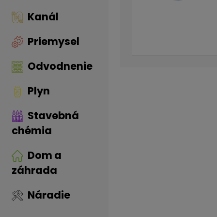
Kanál
Priemysel
Odvodnenie
Plyn
Stavebná
chémia
Dom a
záhrada
Náradie