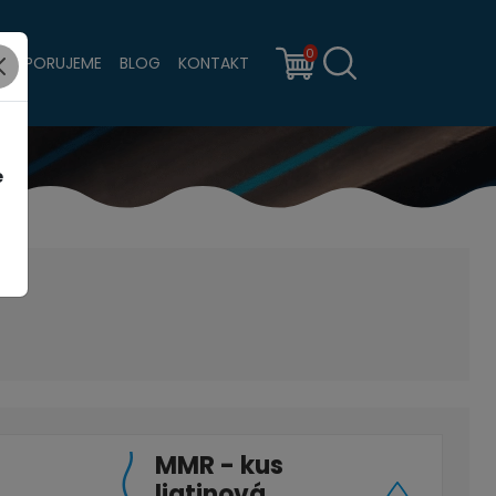
0
PODPORUJEME
BLOG
KONTAKT
e
MMR - kus
liatinová