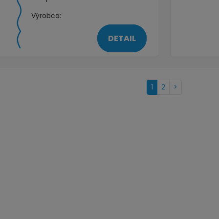
Výrobca:
DETAIL
Nasledujúca
1
2
>