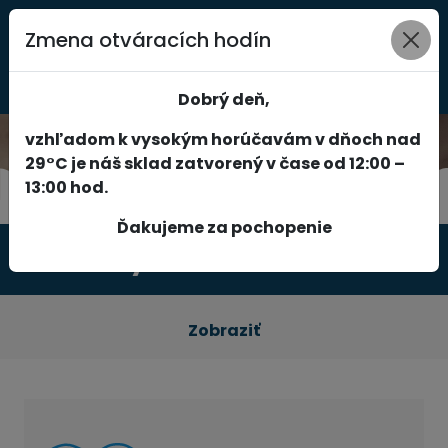
Zmena otváracích hodín
0
Dobrý deň,
vzhľadom k vysokým horúčavám v dňoch nad
29°C je náš sklad zatvorený v čase od 12:00 –
13:00 hod.
Ďakujeme za pochopenie
Produkty
Zobraziť