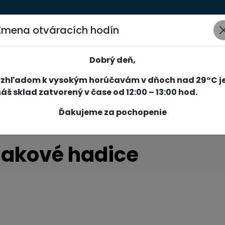
Zmena otváracích hodín
AKCIE
NOVINKY
SPOLOČNOSŤ
SLUŽBY
REFERENCIE
Dobrý deň,
vzhľadom k vysokým horúčavám v dňoch nad 29°C j
áš sklad zatvorený v čase od 12:00 – 13:00 hod.
Ďakujeme za pochopenie
lakové hadice