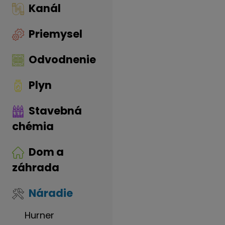
Kanál
Priemysel
Odvodnenie
Plyn
Stavebná
chémia
Dom a
záhrada
Náradie
Hurner