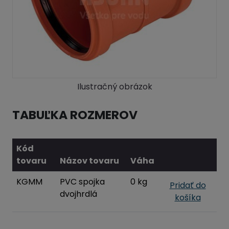
Ilustračný obrázok
TABUĽKA ROZMEROV
Kód
tovaru
Názov tovaru
Váha
KGMM
PVC spojka
0 kg
Pridať do
dvojhrdlá
košíka