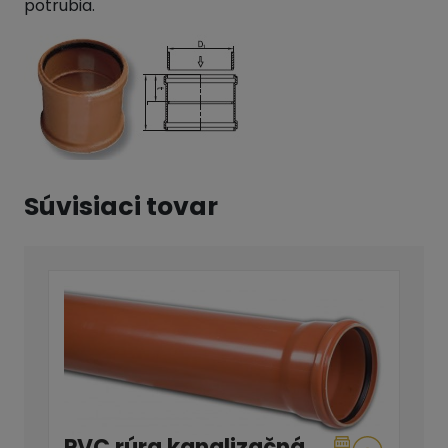
potrubia.
Súvisiaci tovar
PVC rúra kanalizačná