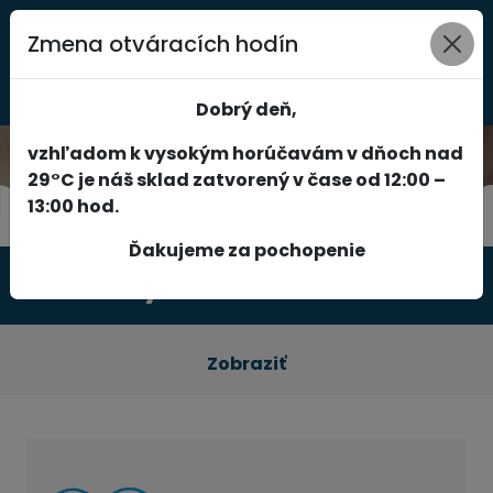
Zmena otváracích hodín
0
Dobrý deň,
vzhľadom k vysokým horúčavám v dňoch nad
29°C je náš sklad zatvorený v čase od 12:00 –
13:00 hod.
Ďakujeme za pochopenie
Produkty
Zobraziť