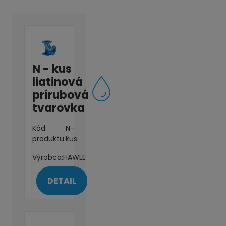
N - kus
liatinová
prírubová
tvarovka
Kód
N-
produktu:
kus
Výrobca:
HAWLE
DETAIL