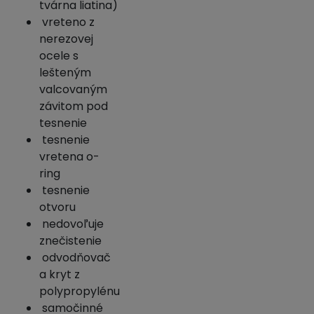
tvárna liatina)
vreteno z
nerezovej
ocele s
lešteným
valcovaným
závitom pod
tesnenie
tesnenie
vretena o-
ring
tesnenie
otvoru
nedovoľuje
znečistenie
odvodňovač
a kryt z
polypropylénu
samočinné