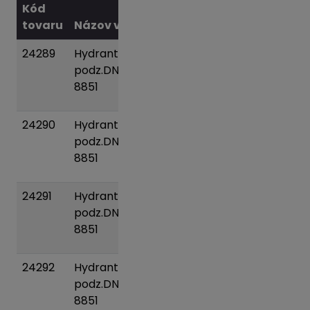
Kód
tovaru
Názov variantu
Váha
24289
Hydrant
36 kg
Pridať
podz.DN080/0750
do
8851
košíka
24290
Hydrant
40 kg
Pridať
podz.DN080/1000
do
8851
košíka
24291
Hydrant
46 kg
Pridať
podz.DN080/1250
do
8851
košíka
24292
Hydrant
53 kg
Pridať
podz.DN080/1500
do
8851
košíka