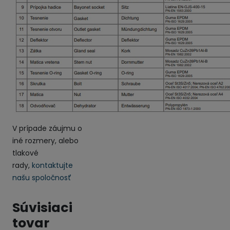
V prípade záujmu o
iné rozmery, alebo
tlakové
rady,
kontaktujte
našu spoločnosť
Súvisiaci
tovar