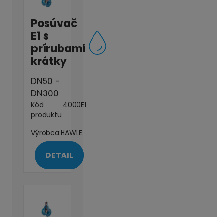
Posúvač
E1 s
prírubami
krátky
DN50 -
DN300
Kód
4000E1
produktu:
Výrobca:
HAWLE
DETAIL