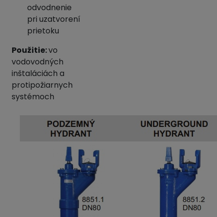
odvodnenie
pri uzatvorení
prietoku
Použitie:
vo
vodovodných
inštaláciách a
protipožiarnych
systémoch