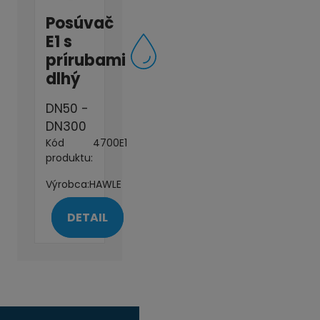
Posúvač
E1 s
prírubami
dlhý
DN50 -
DN300
Kód
4700E1
produktu:
Výrobca:
HAWLE
DETAIL