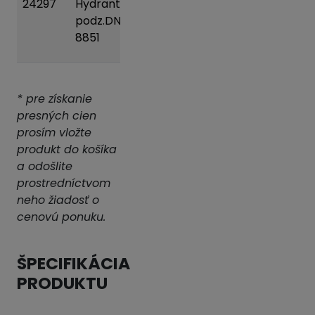
24297
Hydrant
70 kg
Pridať
podz.DN100/1800
do
8851
košíka
* pre získanie
presných cien
prosím vložte
produkt do košíka
a odošlite
prostredníctvom
neho žiadosť o
cenovú ponuku.
ŠPECIFIKÁCIA
PRODUKTU