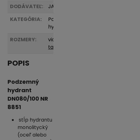
DODÁVATEĽ:
JAFAR
KATEGÓRIA:
Podzemné
hydranty
ROZMERY:
viď
tabuľka
POPIS
Podzemný
hydrant
DN080/100 NR
8851
stĺp hydrantu
monolitycký
(oceľ alebo