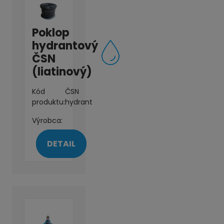
Poklop
hydrantový
ČSN
(liatinový)
Kód
ČSN
produktu:
hydrant
Výrobca:
DETAIL