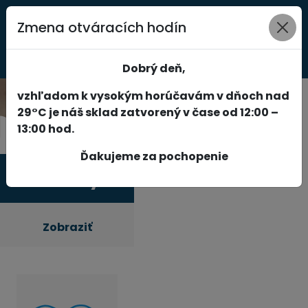
Zmena otváracích hodín
0
Dobrý deň,
vzhľadom k vysokým horúčavám v dňoch nad
29°C je náš sklad zatvorený v čase od 12:00 –
13:00 hod.
Ďakujeme za pochopenie
Produkty
Zobraziť